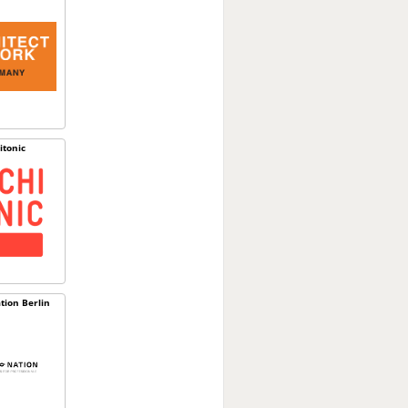
itonic
tion Berlin