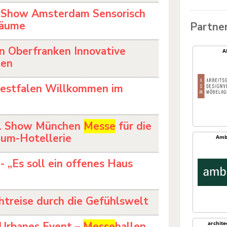
 Show Amsterdam Sensorisch
räume
Partne
n Oberfranken Innovative
A
ten
westfalen Willkommen im
el Show München
Messe
für die
um-Hotellerie
Amb
- „Es soll ein offenes Haus
chtreise durch die Gefühlswelt
Urbanes Event –
Messe
hallen
archit