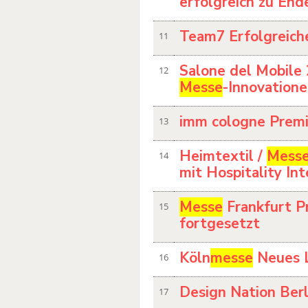
erfolgreich zu End
Team7 Erfolgreich
11
Salone del Mobile
12
Messe
-Innovation
imm cologne Prem
13
Heimtextil /
Mess
14
mit Hospitality Int
Messe
Frankfurt Pr
15
fortgesetzt
Köln
messe
Neues 
16
Design Nation Ber
17