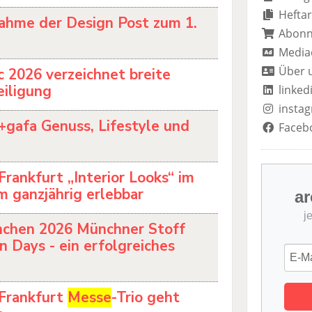
Heftar
hme der Design Post zum 1.
Abon
Media
Über 
 2026 verzeichnet breite
eiligung
linked
insta
+gafa Genuss, Lifestyle und
Faceb
Frankfurt „Interior Looks“ im
 ganzjährig erlebbar
ar
j
chen 2026 Münchner Stoff
n Days - ein erfolgreiches
Frankfurt
Messe
-Trio geht