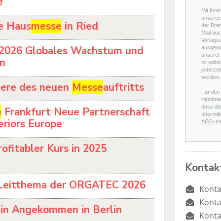
e
Mit Ihre
unseren 
e Haus
messe
in Ried
der Bra
Mail auc
Verlags
 2026 Globales Wachstum und
ausgewä
unserer 
en
ist selb
jederzei
werden.
iere des neuen
Messe
auftritts
Für den
rapidmai
dass di
e
Frankfurt Neue Partnerschaft
übermitt
eriors Europe
AGB
un
ofitabler Kurs in 2025
Kontak
Leitthema der ORGATEC 2026
Konta
Konta
lin Angekommen in Berlin
Konta