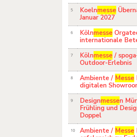
Koeln
messe
Überna
5
Januar 2027
Köln
messe
Orgatec
6
internationale Bet
Köln
messe
/ spoga
7
Outdoor-Erlebnis
Ambiente /
Messe
8
digitalen Showroom
Design
messe
n Mün
9
Frühling und Desig
Doppel
Ambiente /
Messe
10