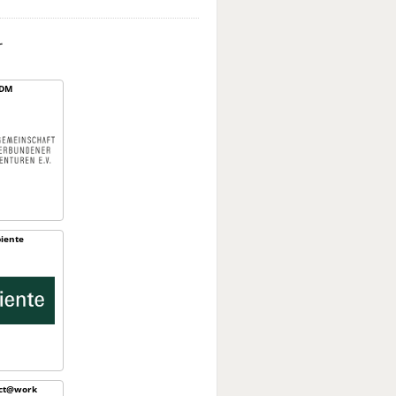
r
DM
iente
ect@work