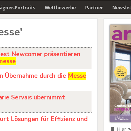
igner-Portraits
Wettbewerbe
Partner
Newslet
esse'
est Newcomer präsentieren
messe
n Übernahme durch die
Messe
arie Servais übernimmt
urt Lösungen für Effizienz und
Hier g