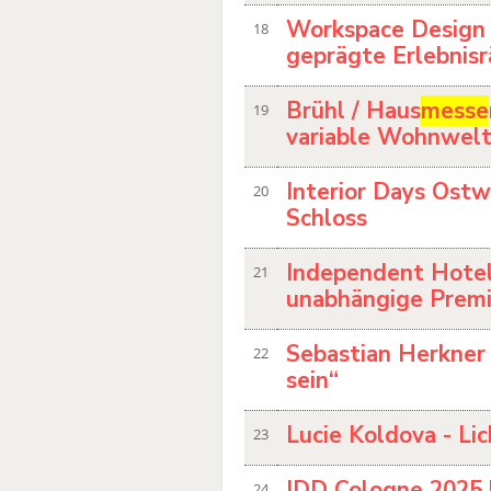
Workspace Design
18
geprägte Erlebnis
Brühl / Haus
messe
19
variable Wohnwel
Interior Days Ost
20
Schloss
Independent Hot
21
unabhängige Premi
Sebastian Herkner 
22
sein“
Lucie Koldova - Li
23
IDD Cologne 2025 
24