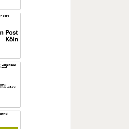
gnpost
r Ladenbau
band
textil