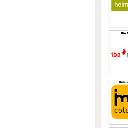
IBA 
imm-C