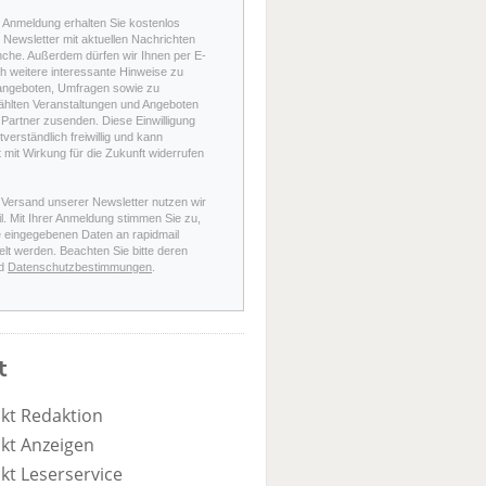
r Anmeldung erhalten Sie kostenlos
Newsletter mit aktuellen Nachrichten
nche. Außerdem dürfen wir Ihnen per E-
h weitere interessante Hinweise zu
angeboten, Umfragen sowie zu
hlten Veranstaltungen und Angeboten
Partner zusenden. Diese Einwilligung
stverständlich freiwillig und kann
t mit Wirkung für die Zukunft widerrufen
 Versand unserer Newsletter nutzen wir
l. Mit Ihrer Anmeldung stimmen Sie zu,
e eingegebenen Daten an rapidmail
elt werden. Beachten Sie bitte deren
d
Datenschutzbestimmungen
.
t
kt Redaktion
kt Anzeigen
kt Leserservice