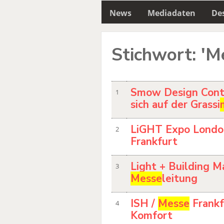
News
Mediadaten
Des
Stichwort: 'M
Smow Design Cont
1
sich auf der Grassi
LiGHT Expo Londo
2
Frankfurt
Light + Building M
3
Messe
leitung
ISH /
Messe
Frankf
4
Komfort