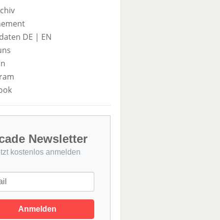
chiv
nement
daten DE
|
EN
uns
in
gram
ook
cade Newsletter
etzt kostenlos anmelden
Anmelden