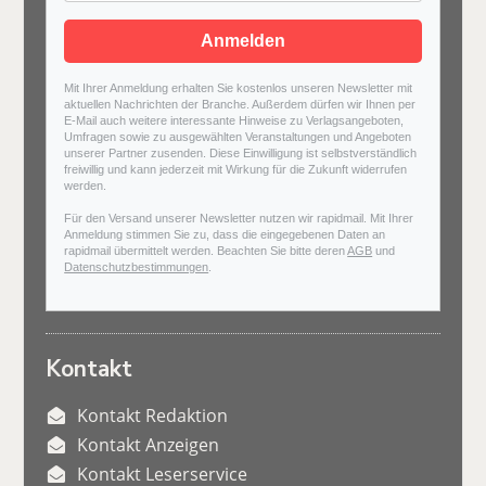
Anmelden
Mit Ihrer Anmeldung erhalten Sie kostenlos unseren Newsletter mit
aktuellen Nachrichten der Branche. Außerdem dürfen wir Ihnen per
E-Mail auch weitere interessante Hinweise zu Verlagsangeboten,
Umfragen sowie zu ausgewählten Veranstaltungen und Angeboten
unserer Partner zusenden. Diese Einwilligung ist selbstverständlich
freiwillig und kann jederzeit mit Wirkung für die Zukunft widerrufen
werden.
Für den Versand unserer Newsletter nutzen wir rapidmail. Mit Ihrer
Anmeldung stimmen Sie zu, dass die eingegebenen Daten an
rapidmail übermittelt werden. Beachten Sie bitte deren
AGB
und
Datenschutzbestimmungen
.
Kontakt
Kontakt Redaktion
Kontakt Anzeigen
Kontakt Leserservice