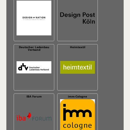
Deutscher Ladenbau
Heimtextil
Verband
IBA Forum
imm-Cologne