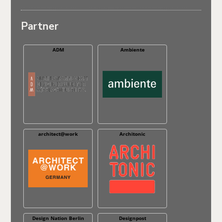
Partner
ADM
Ambiente
architect@work
Architonic
Design Nation Berlin
Designpost