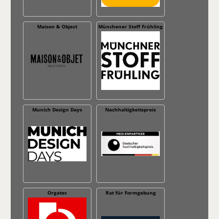
Maison & Object
Münchener Stoff Frühling
Munich Design Days
Nachhaltig­keitspreis
Orgatec
Rat für Formgebung