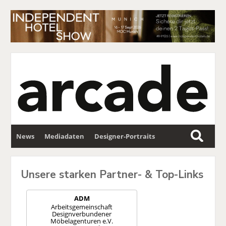
News
Mediadaten
Designer-Portraits
S
u
Wettbewerbe
Partner
Newsletter
c
Unsere starken Partner- & Top-Links
h
e
ADM
Arbeitsgemeinschaft
Designverbundener
Möbelagenturen e.V.