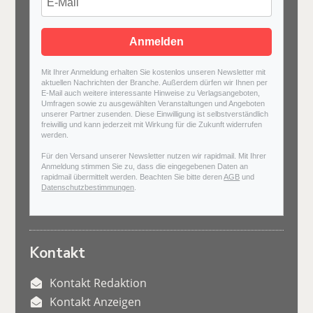
Anmelden
Mit Ihrer Anmeldung erhalten Sie kostenlos unseren Newsletter mit
aktuellen Nachrichten der Branche. Außerdem dürfen wir Ihnen per
E-Mail auch weitere interessante Hinweise zu Verlagsangeboten,
Umfragen sowie zu ausgewählten Veranstaltungen und Angeboten
unserer Partner zusenden. Diese Einwilligung ist selbstverständlich
freiwillig und kann jederzeit mit Wirkung für die Zukunft widerrufen
werden.
Für den Versand unserer Newsletter nutzen wir rapidmail. Mit Ihrer
Anmeldung stimmen Sie zu, dass die eingegebenen Daten an
rapidmail übermittelt werden. Beachten Sie bitte deren
AGB
und
Datenschutzbestimmungen
.
Kontakt
Kontakt Redaktion
Kontakt Anzeigen