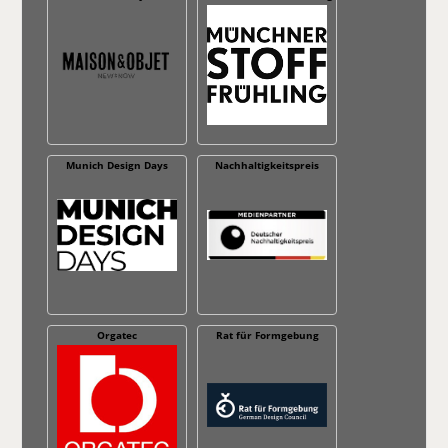
Munich Design Days
Nachhaltig­keitspreis
Orgatec
Rat für Formgebung