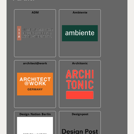
ADM
Ambiente
architect@work
Architonic
Design Nation Berlin
Designpost