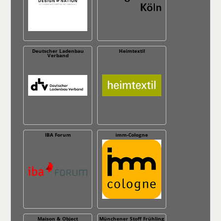
Deutscher Ladenbau
Heimtextil
Verband
IBA Forum
imm-Cologne
Maison & Object
Münchener Stoff Frühling