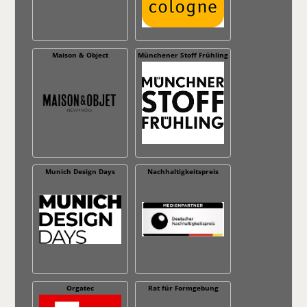
Maison & Object
Münchener Stoff Frühling
Munich Design Days
Nachhaltig­keitspreis
Orgatec
Rat für Formgebung