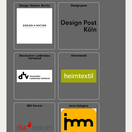
Design Nation Berlin
Designpost
Deutscher Ladenbau
Heimtextil
Verband
IBA Forum
imm-Cologne