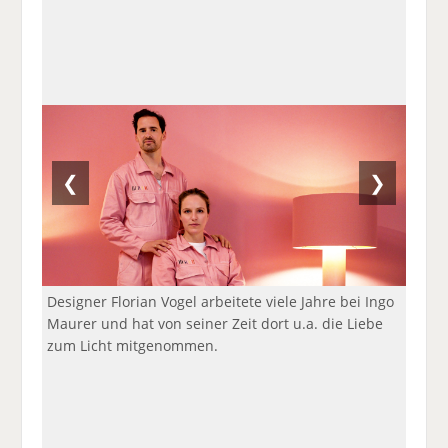
a
t
a
p
D
uf
wi
uf
er
ru
F
tt
Li
E
ck
ac
er
n
m
e
e
n
k
ai
n
b
e
l
o
di
v
o
n
er
k
te
se
❮
❯
te
il
n
il
e
d
e
n
e
n
n
Designer Florian Vogel arbeitete viele Jahre bei Ingo
Maurer und hat von seiner Zeit dort u.a. die Liebe
zum Licht mitgenommen.