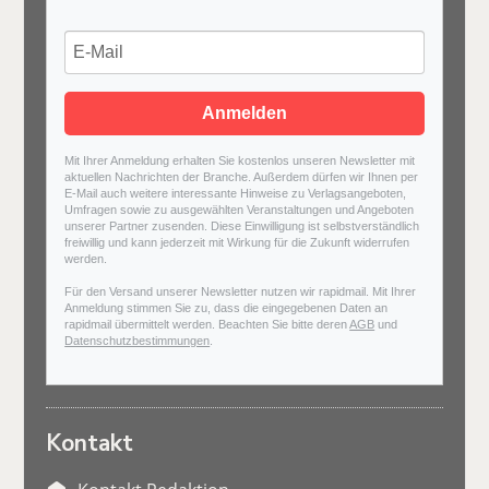
Anmelden
Mit Ihrer Anmeldung erhalten Sie kostenlos unseren Newsletter mit
aktuellen Nachrichten der Branche. Außerdem dürfen wir Ihnen per
E-Mail auch weitere interessante Hinweise zu Verlagsangeboten,
Umfragen sowie zu ausgewählten Veranstaltungen und Angeboten
unserer Partner zusenden. Diese Einwilligung ist selbstverständlich
freiwillig und kann jederzeit mit Wirkung für die Zukunft widerrufen
werden.
Für den Versand unserer Newsletter nutzen wir rapidmail. Mit Ihrer
Anmeldung stimmen Sie zu, dass die eingegebenen Daten an
rapidmail übermittelt werden. Beachten Sie bitte deren
AGB
und
Datenschutzbestimmungen
.
Kontakt