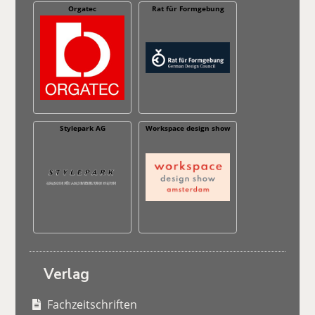
Orgatec
Rat für Formgebung
Stylepark AG
Workspace design show
Verlag
Fachzeitschriften