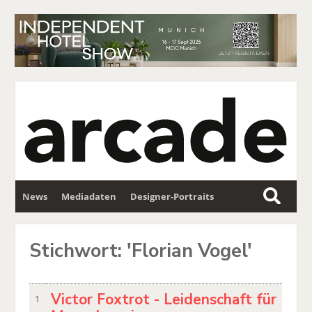
News
Mediadaten
Designer-Portraits
S
u
Wettbewerbe
Partner
Newsletter
c
Stichwort: 'Florian Vogel'
h
e
Victor Foxtrot - Leidenschaft für
1