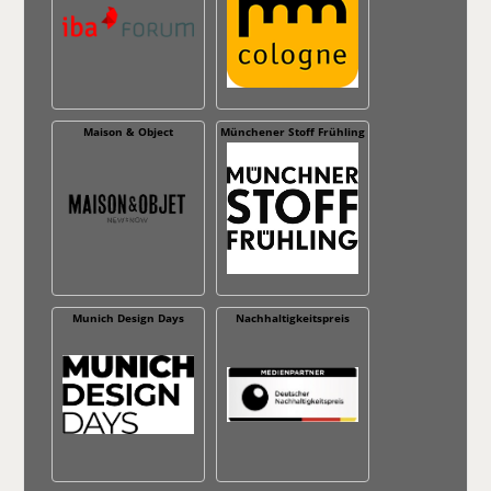
Maison & Object
Münchener Stoff Frühling
Munich Design Days
Nachhaltig­keitspreis