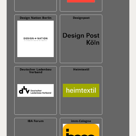
Design Nation Berlin
Designpost
Deutscher Ladenbau
Heimtextil
Verband
IBA Forum
imm-Cologne