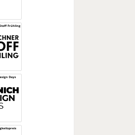
toff Frühling
esign Days
­keitspreis