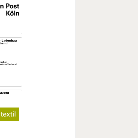
r Ladenbau
band
textil