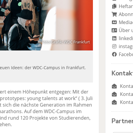
n
n
Heftar
Abon
Media
Über 
linked
Foto/Grafik: WDC Frankfurt
insta
Faceb
euen Ideen: der WDC-Campus in Frankfurt.
Kontak
Konta
uert einem Höhepunkt entgegen: Mit der
Konta
rototypes: young talents at work“ ( 3. Juli
Konta
rt sich die nächste Generation im Rahmen
marathons. Auf dem WDC-Campus im
d rund 120 Projekte von Studierenden,
Partne
ehen.