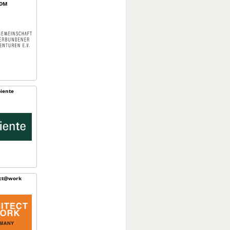
DM
iente
ect@work