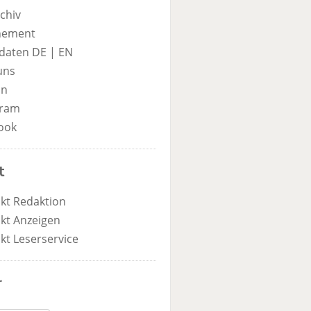
chiv
nement
daten DE
|
EN
uns
in
gram
ook
t
kt Redaktion
kt Anzeigen
kt Leserservice
r