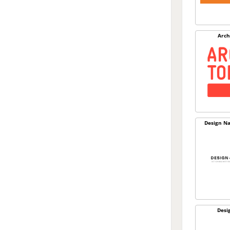
Arch
Design Na
Desi