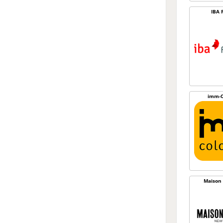
IBA 
imm-C
Maison 