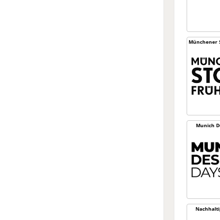
Münchener S
Munich D
Nachhaltig