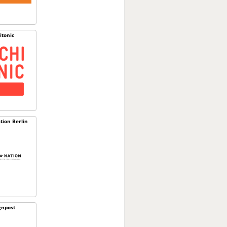
itonic
tion Berlin
gnpost