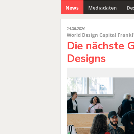
News
Mediadaten
Des
24.06.2026
World Design Capital Frankf
Die nächste 
Designs