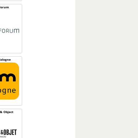
Forum
ologne
& Object