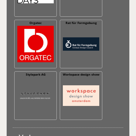
Orgatec
Rat für Formgebung
Stylepark AG
Workspace design show