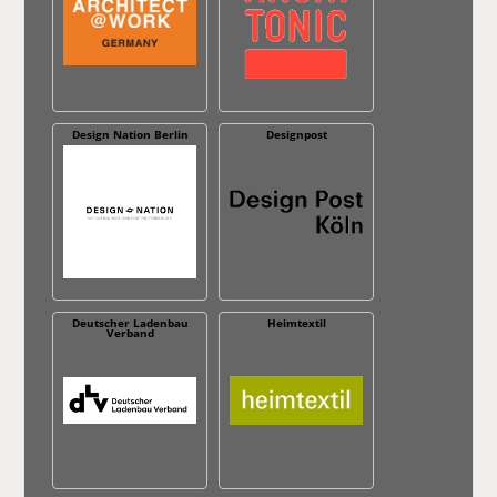
Design Nation Berlin
Designpost
Deutscher Ladenbau
Heimtextil
Verband