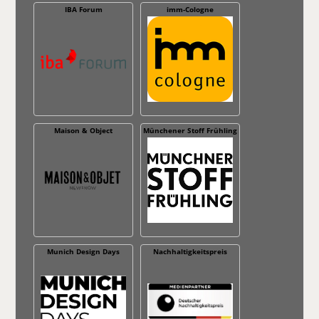
IBA Forum
imm-Cologne
Maison & Object
Münchener Stoff Frühling
Munich Design Days
Nachhaltig­keitspreis