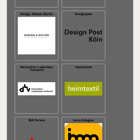
Design Nation Berlin
Designpost
Deutscher Ladenbau
Heimtextil
Verband
IBA Forum
imm-Cologne