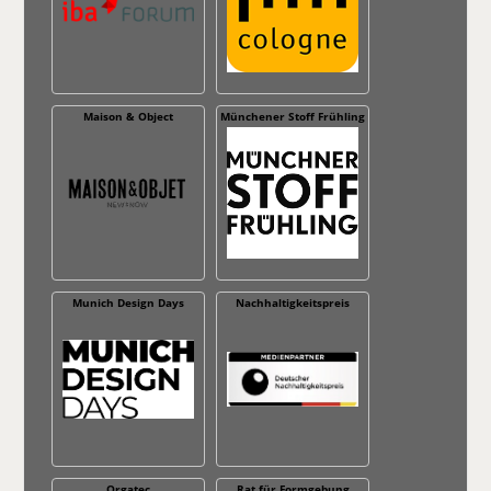
Maison & Object
Münchener Stoff Frühling
Munich Design Days
Nachhaltig­keitspreis
Orgatec
Rat für Formgebung