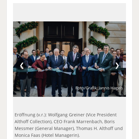
a
t
a
p
D
uf
wi
uf
er
ru
F
tt
Li
E
ck
ac
er
n
m
e
e
n
k
ai
n
b
e
l
o
di
v
o
n
er
k
te
se
te
il
n
❮
❯
il
e
d
e
n
e
n
n
Foto/Grafik: Jannis Hagels
Eröffnung (v.r.): Wolfgang Greiner (Vice President
Althoff Collection), CEO Frank Marrenbach, Boris
Messmer (General Manager), Thomas H. Althoff und
Monica Faas (Hotel Managerin).