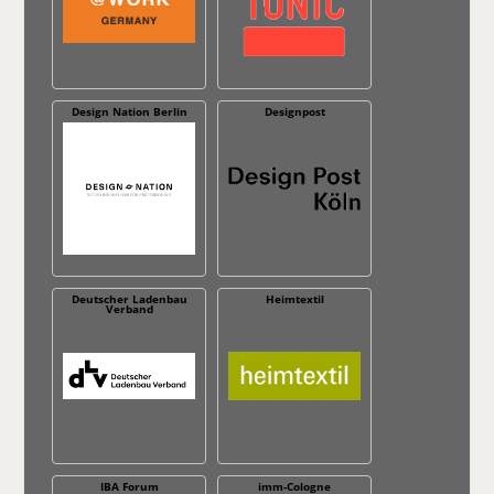
Design Nation Berlin
Designpost
Deutscher Ladenbau
Heimtextil
Verband
IBA Forum
imm-Cologne