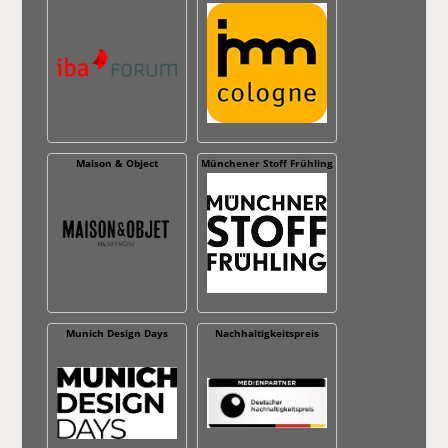
Maison & Object
Münchener Stoff Frühling
Munich Design Days
Nachhaltig­keitspreis