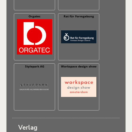
Orgatec
Rat für Formgebung
Stylepark AG
Workspace design show
Verlag