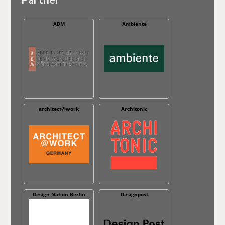
ADM
Ambiente
architect@work
Architonic
Design Nation Berlin
Designpost