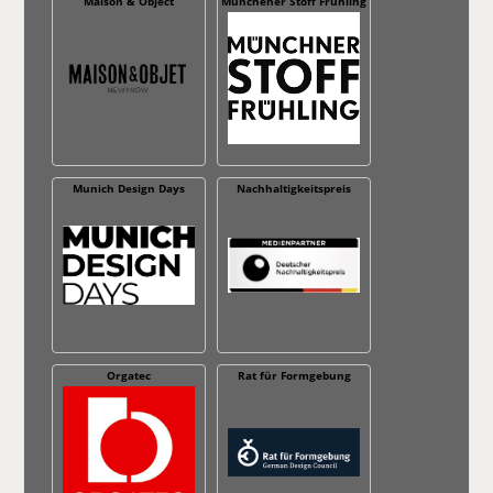
Maison & Object
Münchener Stoff Frühling
Munich Design Days
Nachhaltig­keitspreis
Orgatec
Rat für Formgebung