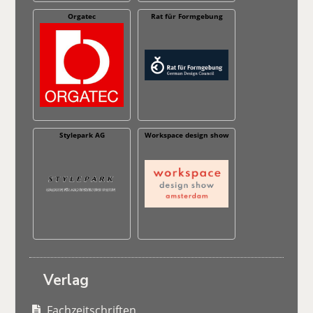
Orgatec
Rat für Formgebung
Stylepark AG
Workspace design show
Verlag
Fachzeitschriften