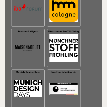
Maison & Object
Münchener Stoff Frühling
Munich Design Days
Nachhaltig­keitspreis