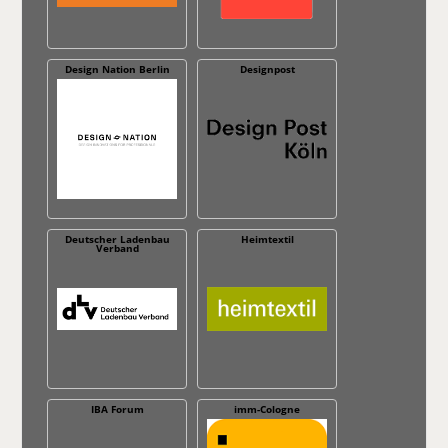
Design Nation Berlin
Designpost
Deutscher Ladenbau
Heimtextil
Verband
IBA Forum
imm-Cologne