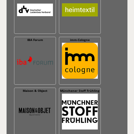
IBA Forum
imm-Cologne
Maison & Object
Münchener Stoff Frühling