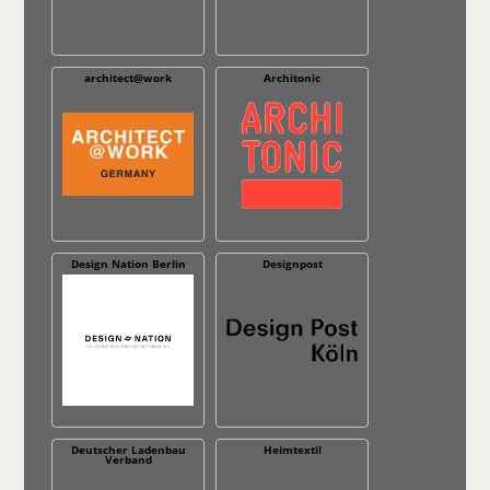
architect@work
Architonic
Design Nation Berlin
Designpost
Deutscher Ladenbau
Heimtextil
Verband