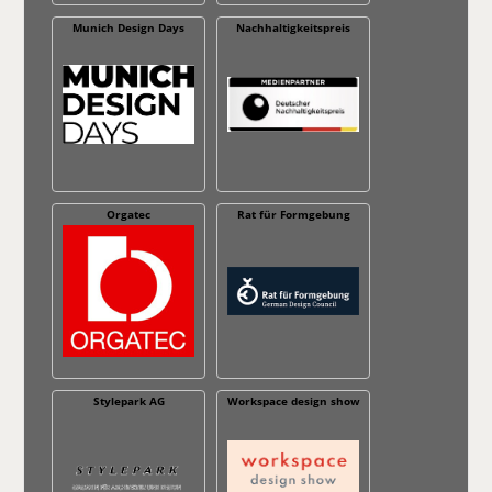
Munich Design Days
Nachhaltig­keitspreis
Orgatec
Rat für Formgebung
Stylepark AG
Workspace design show