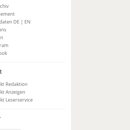
chiv
nement
daten DE
|
EN
uns
in
gram
ook
t
kt Redaktion
kt Anzeigen
kt Leserservice
r