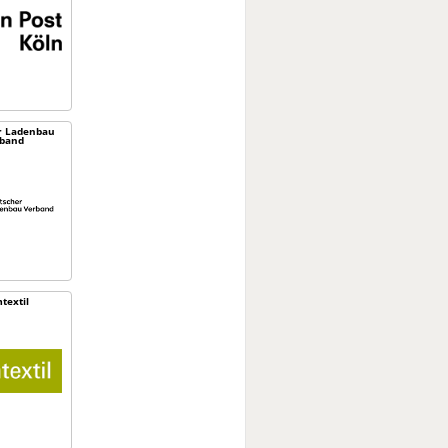
r Ladenbau
band
textil