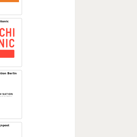
itonic
tion Berlin
gnpost