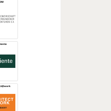
DM
iente
ect@work