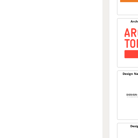
Arch
Design Na
Desi