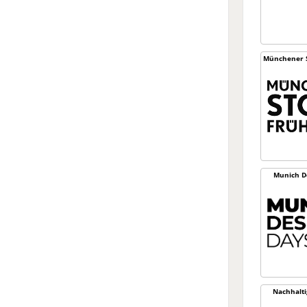
Münchener S
Munich D
Nachhaltig