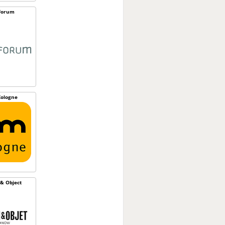
Forum
ologne
& Object