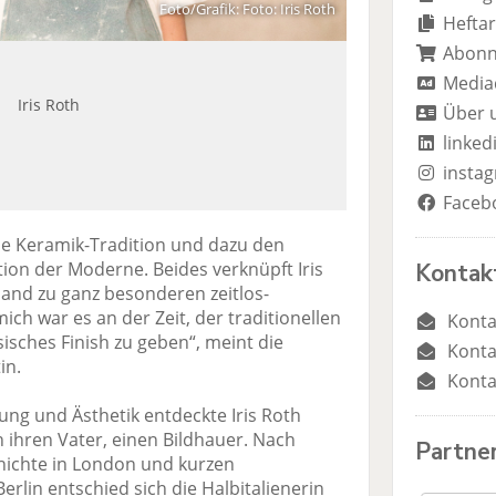
Foto/Grafik: Foto: Iris Roth
n
n
Heftar
Abon
Media
Iris Roth
Über 
linked
insta
Faceb
e Keramik-Tradition und dazu den
on der Moderne. Beides verknüpft Iris
Kontak
iland zu ganz besonderen zeitlos-
mich war es an der Zeit, der traditionellen
Konta
sisches Finish zu geben“, meint die
Konta
in.
Konta
tung und Ästhetik entdeckte Iris Roth
h ihren Vater, einen Bildhauer. Nach
Partne
hichte in London und kurzen
erlin entschied sich die Halbitalienerin