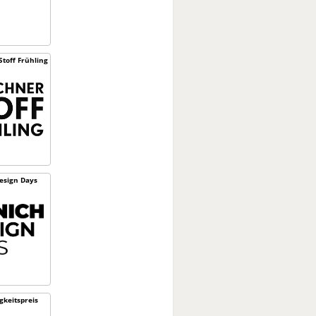
toff Frühling
esign Days
­keitspreis