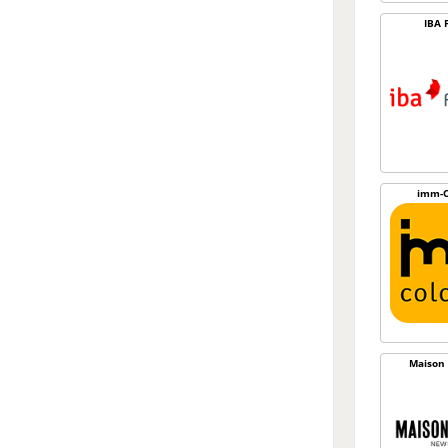
IBA 
imm-C
Maison 