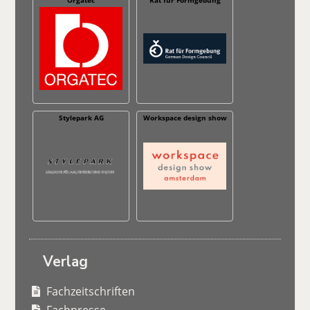
Orgatec
Rat für Formgebung
Stylepark AG
Workspace design show
Verlag
Fachzeitschriften
Fachpresse