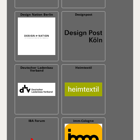
Design Nation Berlin
Designpost
Deutscher Ladenbau
Heimtextil
Verband
IBA Forum
imm-Cologne