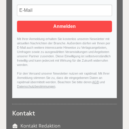
Anmelden
Mit Ihrer Anmeldung erhalten Sie kostenlos unseren Newsletter mit
aktuellen Nachrichten der Branche. Außerdem dürfen wir Ihnen per
E-Mail auch weitere interessante Hinweise zu Verlagsangeboten,
Umfragen sowie zu ausgewählten Veranstaltungen und Angeboten
unserer Partner zusenden. Diese Einwilligung ist selbstverständlich
freiwillig und kann jederzeit mit Wirkung für die Zukunft widerrufen
werden.
Für den Versand unserer Newsletter nutzen wir rapidmail. Mit Ihrer
Anmeldung stimmen Sie zu, dass die eingegebenen Daten an
rapidmail übermittelt werden. Beachten Sie bitte deren
AGB
und
Datenschutzbestimmungen
.
Kontakt
Kontakt Redaktion