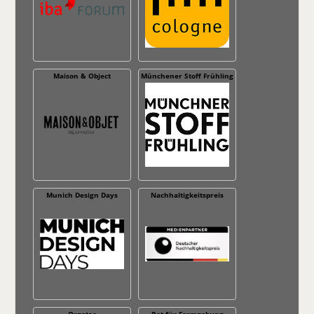
Maison & Object
Münchener Stoff Frühling
Munich Design Days
Nachhaltig­keitspreis