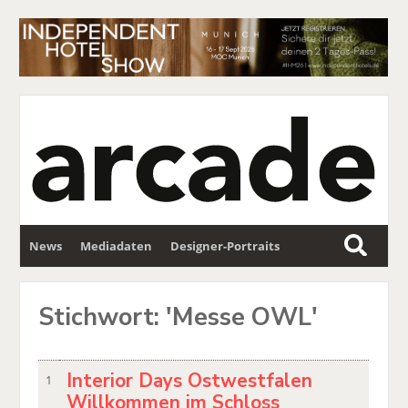
News
Mediadaten
Designer-Portraits
S
u
Wettbewerbe
Partner
Newsletter
c
Stichwort: 'Messe OWL'
h
e
Interior Days Ostwestfalen
1
Willkommen im Schloss