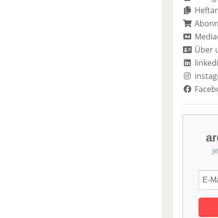
Heftar
Abon
Media
Über 
linked
insta
Faceb
ar
j