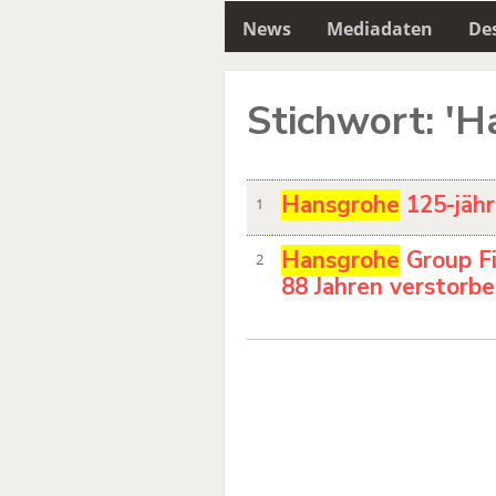
News
Mediadaten
Des
Stichwort: 'H
Hansgrohe
125-jähr
1
Hansgrohe
Group Fi
2
88 Jahren verstorb