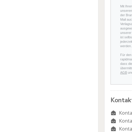
Mit Ihre
unseren 
der Bra
Mail auc
Verlags
ausgewä
unserer 
ist selb
jederzei
werden.
Für den
rapidmai
dass di
übermitt
AGB
un
Kontak
Konta
Konta
Konta