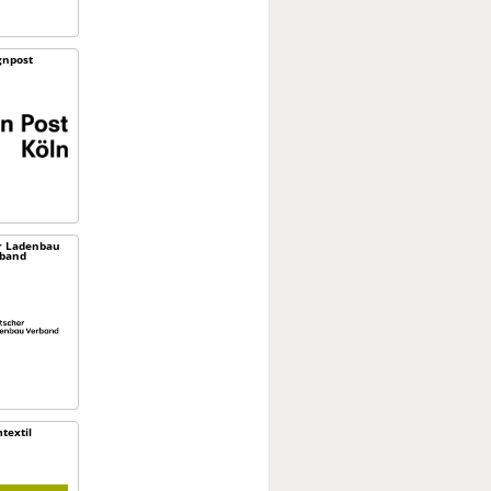
gnpost
r Ladenbau
band
textil