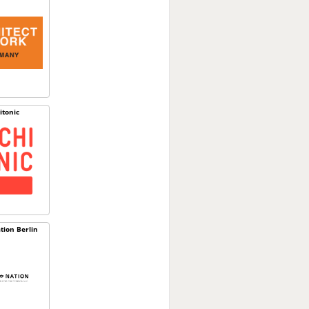
itonic
tion Berlin