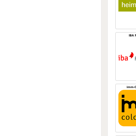
IBA 
imm-C