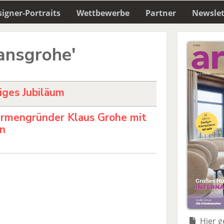
igner-Portraits
Wettbewerbe
Partner
Newslet
ansgrohe'
iges Jubiläum
rmengründer Klaus Grohe mit
en
Hier g