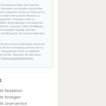
r Anmeldung erhalten Sie kostenlos
Newsletter mit aktuellen Nachrichten
nche. Außerdem dürfen wir Ihnen per E-
h weitere interessante Hinweise zu
angeboten, Umfragen sowie zu
hlten Veranstaltungen und Angeboten
Partner zusenden. Diese Einwilligung
stverständlich freiwillig und kann
t mit Wirkung für die Zukunft widerrufen
 Versand unserer Newsletter nutzen wir
l. Mit Ihrer Anmeldung stimmen Sie zu,
e eingegebenen Daten an rapidmail
elt werden. Beachten Sie bitte deren
d
Datenschutzbestimmungen
.
t
kt Redaktion
kt Anzeigen
kt Leserservice