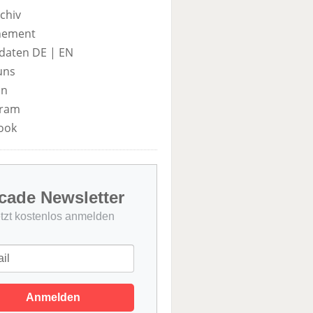
chiv
nement
daten DE
|
EN
uns
in
gram
ook
cade Newsletter
etzt kostenlos anmelden
Anmelden