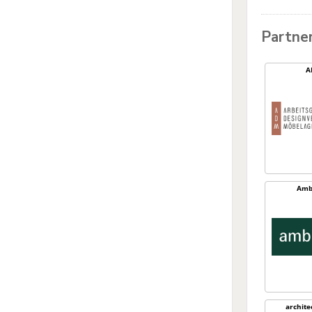
Partne
A
Amb
archit