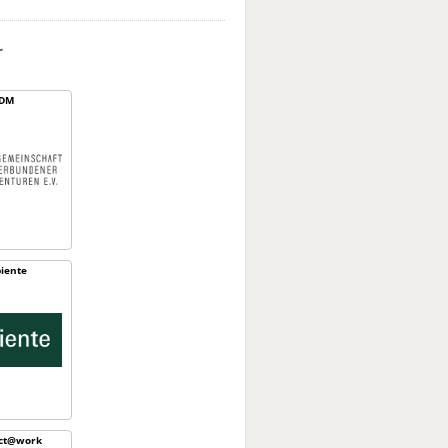
r
DM
iente
ect@work