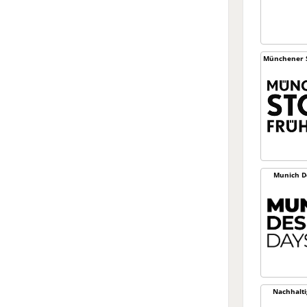
Münchener S
Munich D
Nachhaltig