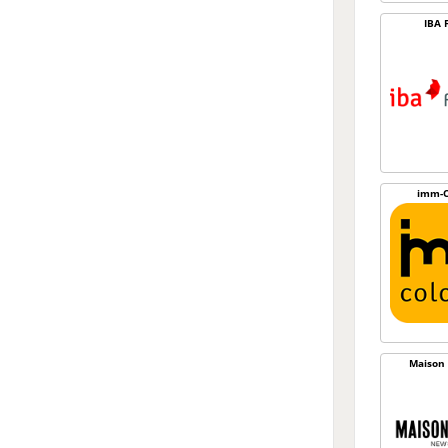
IBA 
imm-C
Maison 