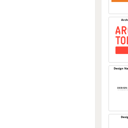
Arch
Design Na
Desi