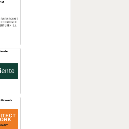
DM
iente
ect@work