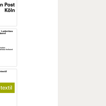
r Ladenbau
band
textil