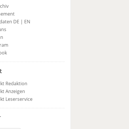
chiv
nement
daten DE
|
EN
uns
in
gram
ook
t
kt Redaktion
kt Anzeigen
kt Leserservice
r