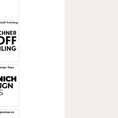
toff Frühling
esign Days
­keitspreis