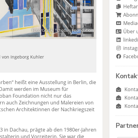
n
n
Heftar
Abon
Media
Foto/Grafik: Tchoban Foundation
Über 
linked
insta
Faceb
l von Ingeborg Kuhler
Kontak
en“ heißt eine Ausstellung in Berlin, die
. Damit werden im Museum für
Konta
oban Foundation nicht nur das
Konta
ern auch Zeichnungen und Malereien von
Konta
schen Architektinnen der Nachkriegszeit
Partne
3 in Dachau, prägte ab den 1980er-Jahren
talterin und Vorreiterin. Sie war die