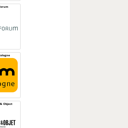
Forum
ologne
& Object