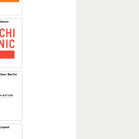
itonic
tion Berlin
gnpost