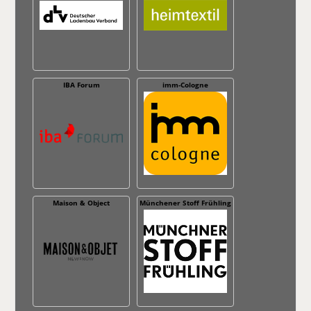
IBA Forum
imm-Cologne
Maison & Object
Münchener Stoff Frühling