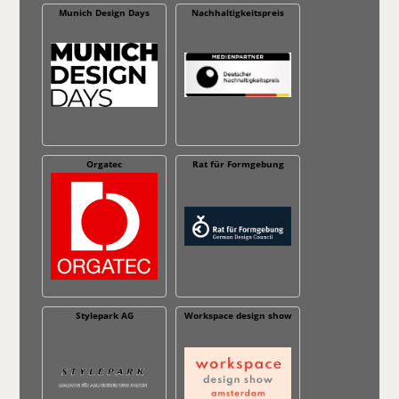
Munich Design Days
Nachhaltig­keitspreis
Orgatec
Rat für Formgebung
Stylepark AG
Workspace design show