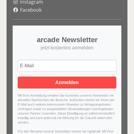
instagram
Facebook
arcade Newsletter
jetzt kostenlos anmelden
Anmelden
Mit Ihrer Anmeldung erhalten Sie kostenlos unseren Newsletter mit
aktuellen Nachrichten der Branche. Außerdem dürfen wir Ihnen per
E-Mail auch weitere interessante Hinweise zu Verlagsangeboten,
Umfragen sowie zu ausgewählten Veranstaltungen und Angeboten
unserer Partner zusenden. Diese Einwilligung ist selbstverständlich
freiwillig und kann jederzeit mit Wirkung für die Zukunft widerrufen
werden.
Für den Versand unserer Newsletter nutzen wir rapidmail. Mit Ihrer