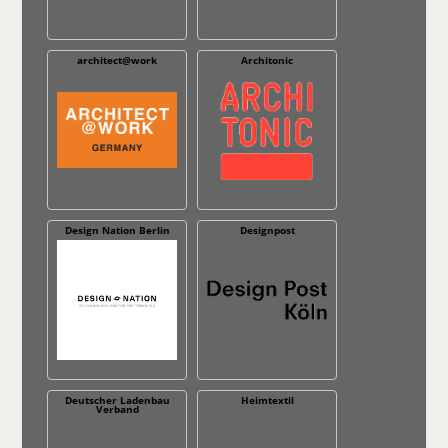
architect@work
Architonic
Design Nation Berlin
Designpost
Deutscher Ladenbau
Heimtextil
Verband