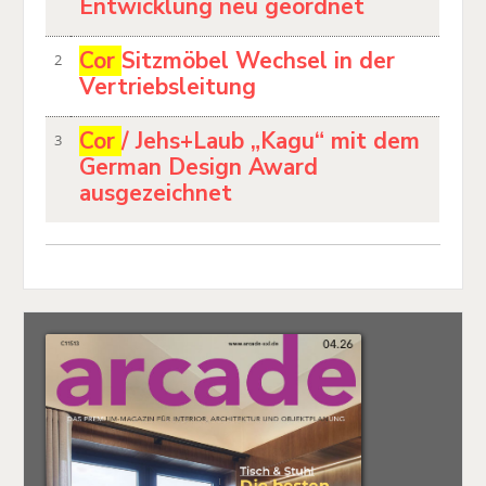
Entwicklung neu geordnet
Cor
Sitzmöbel Wechsel in der
2
Vertriebsleitung
Cor
/ Jehs+Laub „Kagu“ mit dem
3
German Design Award
ausgezeichnet